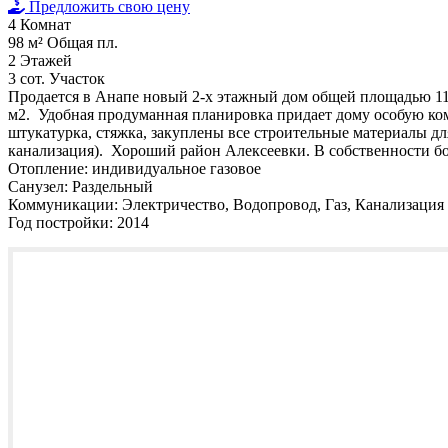
Предложить свою цену
4
Комнат
98 м²
Общая пл.
2
Этажей
3 сот.
Участок
Продается в Анапе новый 2-х этажный дом общей площадью 114 м
м2. Удобная продуманная планировка придает дому особую ком
штукатурка, стяжка, закуплены все строительные материалы для
канализация). Хороший район Алексеевки. В собственности бол
Отопление:
индивидуальное газовое
Санузел:
Раздельный
Коммуникации:
Электричество, Водопровод, Газ, Канализация
Год постройки:
2014