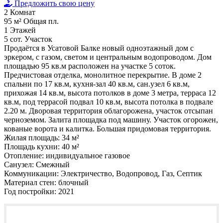
Предложить свою цену
2
Комнат
95 м²
Общая пл.
1
Этажей
5 сот.
Участок
Продаётся в Усатовой Балке новый одноэтажный дом с
эркером, с газом, светом и центральным водопроводом. Дом
площадью 95 кв.м расположен на участке 5 соток.
Предчистовая отделка, монолитное перекрытие. В доме 2
спальни по 17 кв.м, кухня-зал 40 кв.м, сан.узел 6 кв.м,
прихожая 14 кв.м, высота потолков в доме 3 метра, терраса 12
кв.м, под террасой подвал 10 кв.м, высота потолка в подвале
2.20 м. Дворовая территория облагорожена, участок отсыпан
черноземом. Залита площадка под машину. Участок огорожен,
кованые ворота и калитка. Большая придомовая территория.
Жилая площадь:
34 м²
Площадь кухни:
40 м²
Отопление:
индивидуальное газовое
Санузел:
Смежный
Коммуникации:
Электричество, Водопровод, Газ, Септик
Материал стен:
блочный
Год постройки:
2021