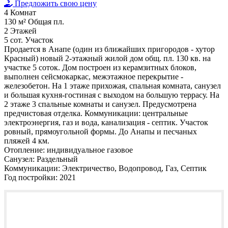
Предложить свою цену
4
Комнат
130 м²
Общая пл.
2
Этажей
5 сот.
Участок
Продается в Анапе (один из ближайших пригородов - хутор
Красный) новый 2-этажный жилой дом общ. пл. 130 кв. на
участке 5 соток. Дом построен из керамзитных блоков,
выполнен сейсмокаркас, межэтажное перекрытие -
железобетон. На 1 этаже прихожая, спальная комната, санузел
и большая кухня-гостиная с выходом на большую террасу. На
2 этаже 3 спальные комнаты и санузел. Предусмотрена
предчистовая отделка. Коммуникации: центральные
электроэнергия, газ и вода, канализация - септик. Участок
ровный, прямоугольной формы. До Анапы и песчаных
пляжей 4 км.
Отопление:
индивидуальное газовое
Санузел:
Раздельный
Коммуникации:
Электричество, Водопровод, Газ, Септик
Год постройки:
2021