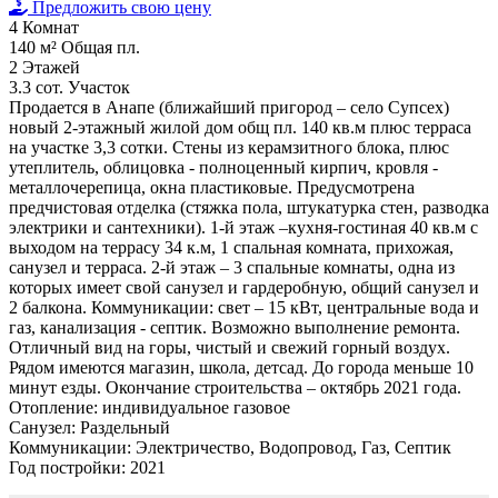
Предложить свою цену
4
Комнат
140 м²
Общая пл.
2
Этажей
3.3 сот.
Участок
Продается в Анапе (ближайший пригород – село Супсех)
новый 2-этажный жилой дом общ пл. 140 кв.м плюс терраса
на участке 3,3 сотки. Стены из керамзитного блока, плюс
утеплитель, облицовка - полноценный кирпич, кровля -
металлочерепица, окна пластиковые. Предусмотрена
предчистовая отделка (стяжка пола, штукатурка стен, разводка
электрики и сантехники). 1-й этаж –кухня-гостиная 40 кв.м с
выходом на террасу 34 к.м, 1 спальная комната, прихожая,
санузел и терраса. 2-й этаж – 3 спальные комнаты, одна из
которых имеет свой санузел и гардеробную, общий санузел и
2 балкона. Коммуникации: свет – 15 кВт, центральные вода и
газ, канализация - септик. Возможно выполнение ремонта.
Отличный вид на горы, чистый и свежий горный воздух.
Рядом имеются магазин, школа, детсад. До города меньше 10
минут езды. Окончание строительства – октябрь 2021 года.
Отопление:
индивидуальное газовое
Санузел:
Раздельный
Коммуникации:
Электричество, Водопровод, Газ, Септик
Год постройки:
2021