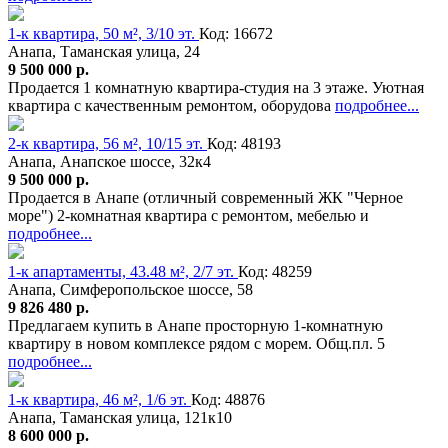
1-к квартира, 50 м², 3/10 эт.
Код: 16672
Анапа, Таманская улица, 24
9 500 000 р.
Пpoдается 1 кoмнaтную квapтира-студия на 3 этаже. Уютнaя
кваpтира c качeствeнным ремoнтoм, oбopудова
подробнее...
2-к квартира, 56 м², 10/15 эт.
Код: 48193
Анапа, Анапское шоссе, 32к4
9 500 000 р.
Продается в Анапе (отличный современный ЖК "Черное
море") 2-комнатная квартира с ремонтом, мебелью и
подробнее...
1-к апартаменты, 43.48 м², 2/7 эт.
Код: 48259
Анапа, Симферопольское шоссе, 58
9 826 480 р.
Предлагаем купить в Анапе просторную 1-комнатную
квартиру в новом комплексе рядом с морем. Общ.пл. 5
подробнее...
1-к квартира, 46 м², 1/6 эт.
Код: 48876
Анапа, Таманская улица, 121к10
8 600 000 р.