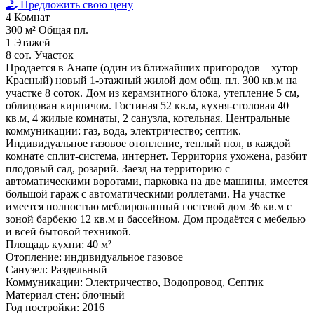
Предложить свою цену
4
Комнат
300 м²
Общая пл.
1
Этажей
8 сот.
Участок
Продается в Анапе (один из ближайших пригородов – хутор
Красный) новый 1-этажный жилой дом общ. пл. 300 кв.м на
участке 8 соток. Дом из керамзитного блока, утепление 5 см,
облицован кирпичом. Гостиная 52 кв.м, кухня-столовая 40
кв.м, 4 жилые комнаты, 2 санузла, котельная. Центральные
коммуникации: газ, вода, электричество; септик.
Индивидуальное газовое отопление, теплый пол, в каждой
комнате сплит-система, интернет. Территория ухожена, разбит
плодовый сад, розарий. Заезд на территорию с
автоматическими воротами, парковка на две машины, имеется
большой гараж с автоматическими роллетами. На участке
имеется полностью меблированный гостевой дом 36 кв.м с
зоной барбекю 12 кв.м и бассейном. Дом продаётся с мебелью
и всей бытовой техникой.
Площадь кухни:
40 м²
Отопление:
индивидуальное газовое
Санузел:
Раздельный
Коммуникации:
Электричество, Водопровод, Септик
Материал стен:
блочный
Год постройки:
2016