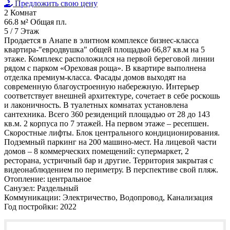
Предложить свою цену
2
Комнат
66.8 м²
Общая пл.
5 / 7
Этаж
Продается в Анапе в элитном комплексе бизнес-класса
квартира-"евродвушка" общей площадью 66,87 кв.м на 5
этаже. Комплекс расположился на первой береговой линии
рядом с парком «Ореховая роща». В квартире выполнена
отделка премиум-класса. Фасады домов выходят на
современную благоустроенную набережную. Интерьер
соответствует внешней архитектуре, сочетает в себе роскошь
и лаконичность. В туалетных комнатах установлена
сантехника. Всего 360 резиденций площадью от 28 до 143
кв.м. 2 корпуса по 7 этажей. На первом этаже – ресепшен.
Скоростные лифты. Блок центрального кондиционирования.
Подземный паркинг на 200 машино-мест. На лицевой части
домов – 8 коммерческих помещений: супермаркет, 2
ресторана, устричный бар и другие. Территория закрытая с
видеонаблюдением по периметру. В перспективе свой пляж.
Отопление:
центральное
Санузел:
Раздельный
Коммуникации:
Электричество, Водопровод, Канализация
Год постройки:
2022