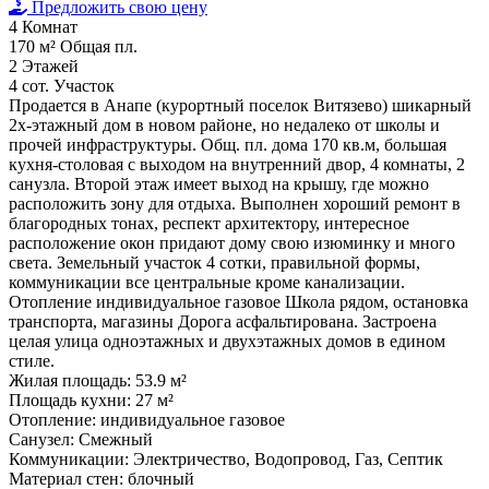
Предложить свою цену
4
Комнат
170 м²
Общая пл.
2
Этажей
4 сот.
Участок
Продается в Анапе (курортный поселок Витязево) шикарный
2х-этажный дом в новом районе, но недалеко от школы и
прочей инфраструктуры. Общ. пл. дома 170 кв.м, большая
кухня-столовая с выходом на внутренний двор, 4 комнаты, 2
санузла. Второй этаж имеет выход на крышу, где можно
расположить зону для отдыха. Выполнен хороший ремонт в
благородных тонах, респект архитектору, интересное
расположение окон придают дому свою изюминку и много
света. Земельный участок 4 сотки, правильной формы,
коммуникации все центральные кроме канализации.
Отопление индивидуальное газовое Школа рядом, остановка
транспорта, магазины Дорога асфальтирована. Застроена
целая улица одноэтажных и двухэтажных домов в едином
стиле.
Жилая площадь:
53.9 м²
Площадь кухни:
27 м²
Отопление:
индивидуальное газовое
Санузел:
Смежный
Коммуникации:
Электричество, Водопровод, Газ, Септик
Материал стен:
блочный