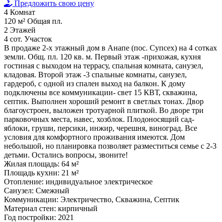
Предложить свою цену
4
Комнат
120 м²
Общая пл.
2
Этажей
4 сот.
Участок
В продаже 2-х этажный дом в Анапе (пос. Супсех) на 4 сотках
земли. Общ. пл. 120 кв. м. Первый этаж -прихожая, кухня
гостиная с выходом на террасу, спальная комната, санузел,
кладовая. Второй этаж -3 спальные комнаты, санузел,
гардероб, с одной из спален выход на балкон. К дому
подключены все коммуникации- свет 15 КВТ, скважина,
септик. Выполнен хороший ремонт в светлых тонах. Двор
благоустроен, выложен тротуарной плиткой. Во дворе три
парковочных места, навес, хозблок. Плодоносящий сад-
яблоки, груши, персики, инжир, черешня, виноград. Все
условия для комфортного проживания имеются. Дом
небольшой, но планировка позволяет разместиться семье с 2-3
детьми. Остались вопросы, звоните!
Жилая площадь:
64 м²
Площадь кухни:
21 м²
Отопление:
индивидуальное электрическое
Санузел:
Смежный
Коммуникации:
Электричество, Скважина, Септик
Материал стен:
кирпичный
Год постройки:
2021