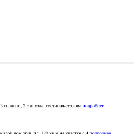
3 спальни, 2 сан узла, гостиная-столова
подробнее...
илой дом общ. пл. 120 кв.м на участке 4,4
подробнее...