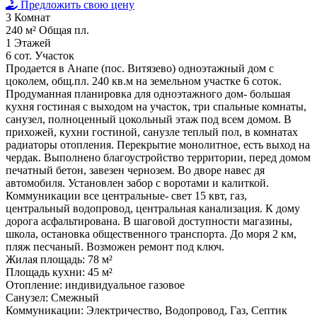
Предложить свою цену
3
Комнат
240 м²
Общая пл.
1
Этажей
6 сот.
Участок
Продается в Анапе (пос. Витязево) одноэтажный дом с
цоколем, общ.пл. 240 кв.м на земельном участке 6 соток.
Продуманная планировка для одноэтажного дом- большая
кухня гостиная с выходом на участок, три спальные комнаты,
санузел, полноценный цокольный этаж под всем домом. В
прихожей, кухни гостиной, санузле теплый пол, в комнатах
радиаторы отопления. Перекрытие монолитное, есть выход на
чердак. Выполнено благоустройство территории, перед домом
печатный бетон, завезен чернозем. Во дворе навес дя
автомобиля. Установлен забор с воротами и калиткой.
Коммуникации все центральные- свет 15 квт, газ,
центральный водопровод, центральная канализация. К дому
дорога асфальтирована. В шаговой доступности магазины,
школа, остановка общественного транспорта. До моря 2 км,
пляж песчаный. Возможен ремонт под ключ.
Жилая площадь:
78 м²
Площадь кухни:
45 м²
Отопление:
индивидуальное газовое
Санузел:
Смежный
Коммуникации:
Электричество, Водопровод, Газ, Септик