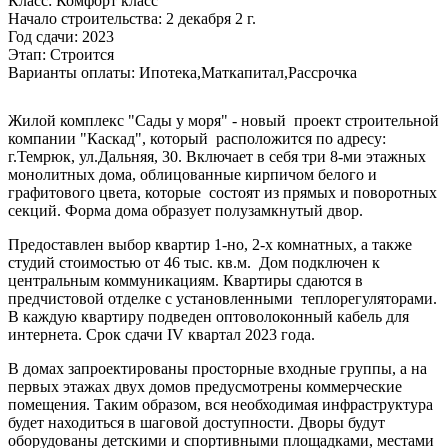
Класс:
Комфорт класс
Начало строительства:
2 декабря 2 г.
Год сдачи:
2023
Этап:
Строится
Варианты оплаты:
Ипотека,Маткапитал,Рассрочка
Жилой комплекс "Сады у моря" - новый проект строительной
компании "Каскад", который расположится по адресу:
г.Темрюк, ул.Дальняя, 30. Включает в себя три 8-ми этажных
монолитных дома, облицованные кирпичом белого и
графитового цвета, которые состоят из прямых и поворотных
секций. Форма дома образует полузамкнутый двор.
Предоставлен выбор квартир 1-но, 2-х комнатных, а также
студий стоимостью от 46 тыс. кв.м. Дом подключен к
центральным коммуникациям. Квартиры сдаются в
предчистовой отделке с установленными теплорегуляторами.
В каждую квартиру подведен оптоволоконный кабель для
интернета. Срок сдачи IV квартал 2023 года.
В домах запроектированы просторные входные группы, а на
первых этажах двух домов предусмотрены коммерческие
помещения. Таким образом, вся необходимая инфраструктура
будет находиться в шаговой доступности. Дворы будут
оборудованы детскими и спортивными площадками, местами