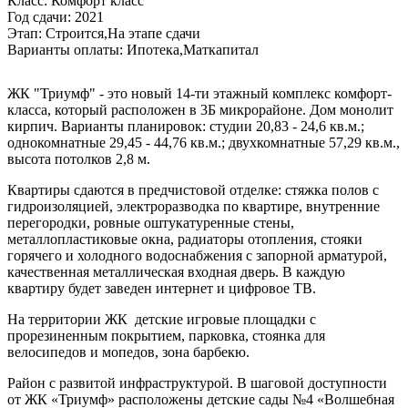
Класс:
Комфорт класс
Год сдачи:
2021
Этап:
Строится,На этапе сдачи
Варианты оплаты:
Ипотека,Маткапитал
ЖК "Триумф" - это новый 14-ти этажный комплекс комфорт-
класса, который расположен в 3Б микрорайоне. Дом монолит
кирпич. Варианты планировок: студии 20,83 - 24,6 кв.м.;
однокомнатные 29,45 - 44,76 кв.м.; двухкомнатные 57,29 кв.м.,
высота потолков 2,8 м.
Квартиры сдаются в предчистовой отделке: стяжка полов с
гидроизоляцией, электроразводка по квартире, внутренние
перегородки, ровные оштукатуренные стены,
металлопластиковые окна, радиаторы отопления, стояки
горячего и холодного водоснабжения с запорной арматурой,
качественная металлическая входная дверь. В каждую
квартиру будет заведен интернет и цифровое ТВ.
На территории ЖК детские игровые площадки с
прорезиненным покрытием, парковка, стоянка для
велосипедов и мопедов, зона барбекю.
Район с развитой инфраструктурой. В шаговой доступности
от ЖК «Триумф» расположены детские сады №4 «Волшебная