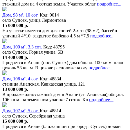
этажный дом на 4 сотках земли. Участок облаг
подробнее...
Дом, 98 м², 10 сот.
Код: 9014
село Супсех, улица Лермонтова
15 000 000 р.
На участке имеется дом для гостей 2-х эт (98 м2), бассейн
уличный 4*10, закрытое барбекю 4,5 м *7,5
подробнее...
Дом, 100 м², 3.3 сот.
Код: 48795
село Супсех, Горная улица, 5В
14 400 000 р.
Продается в Анапе (пос. Супсех) дом общ.пл. 100 кв.м. плюс
цоколь 53 кв. м. В цоколе расположена сау
подробнее...
Дом, 106 м², 4 сот.
Код: 48834
станица Анапская, Кавказская улица, 121
13 000 000 р.
В продаже одноэтажный дом в Анапе (ст. Анапская),общ.пл.
106 кв.м. на земельном участке 7 соток. Кл
подробнее...
Дом, 107 м², 5 сот.
Код: 48814
село Супсех, Серебряная улица
15 000 000 р.
Продается в Анапе (ближайший пригород - Супсех) новый 1