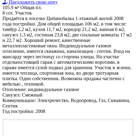
Предложить свою цену
105.9 м²
Общая пл.
8 сот.
Участок
Продаётся в поселке Цибанобалка 1-этажный жилой 2008
года постройки. Дом общей площадью 106 м2, в том числе:
тамбур 2,2 м2, кухня 11,7 м2, коридор 21,2 м2, ванная 6 м2,
санузел 1,3 м2, гостиная 23,8 м2, две спальные комнаты 17 м2
и 22,7 м2. Хороший ремонт, качественные
металлопластиковые окна. Индивидуальное газовое
отопление, имеется скважина, канализация - септик. Вход на
мансарду через лестницу со стороны улицы. На участке
отдельностоящий гараж с автоматическими воротами, в
гараже имеется сухой подвал для хранения. Участок в зелени,
имеется теплица, спортивная зона, во дворе тротуарная
плитка. Один собственник. Возможна продажа частично с
мебелью , техникой.
Отопление:
индивидуальное газовое
Санузел:
Смежный
Коммуникации:
Электричество, Водопровод, Газ, Скважина,
Септик
Год постройки:
2008