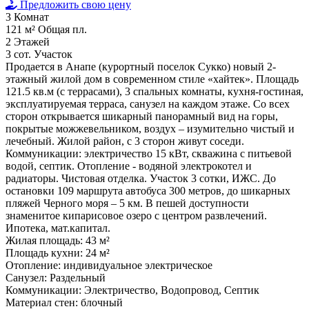
Предложить свою цену
3
Комнат
121 м²
Общая пл.
2
Этажей
3 сот.
Участок
Продается в Анапе (курортный поселок Сукко) новый 2-
этажный жилой дом в современном стиле «хайтек». Площадь
121.5 кв.м (с террасами), 3 спальных комнаты, кухня-гостиная,
эксплуатируемая терраса, санузел на каждом этаже. Со всех
сторон открывается шикарный панорамный вид на горы,
покрытые можжевельником, воздух – изумительно чистый и
лечебный. Жилой район, c 3 сторон живут соседи.
Коммуникации: электричество 15 кВт, скважина с питьевой
водой, септик. Отопление - водяной электрокотел и
радиаторы. Чистовая отделка. Участок 3 сотки, ИЖС. До
остановки 109 маршрута автобуса 300 метров, до шикарных
пляжей Черного моря – 5 км. В пешей доступности
знаменитое кипарисовое озеро с центром развлечений.
Ипотека, мат.капитал.
Жилая площадь:
43 м²
Площадь кухни:
24 м²
Отопление:
индивидуальное электрическое
Санузел:
Раздельный
Коммуникации:
Электричество, Водопровод, Септик
Материал стен:
блочный