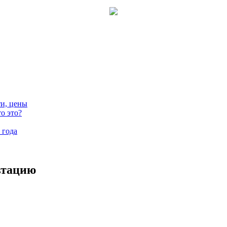
ти, цены
о это?
 года
ьтацию