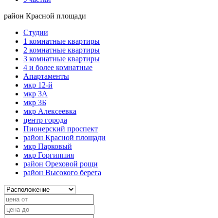
район Красной площади
Студии
1 комнатные квартиры
2 комнатные квартиры
3 комнатные квартиры
4 и более комнатные
Апартаменты
мкр 12-й
мкр 3А
мкр 3Б
мкр Алексеевка
центр города
Пионерский проспект
район Красной площади
мкр Парковый
мкр Горгиппия
район Ореховой рощи
район Высокого берега