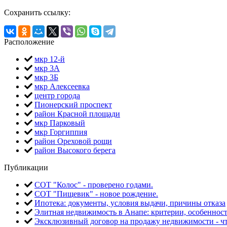
Сохранить ссылку:
Расположение
мкр 12-й
мкр 3А
мкр 3Б
мкр Алексеевка
центр города
Пионерский проспект
район Красной площади
мкр Парковый
мкр Горгиппия
район Ореховой рощи
район Высокого берега
Публикации
СОТ "Колос" - проверено годами.
СОТ "Пищевик" - новое рождение.
Ипотека: документы, условия выдачи, причины отказа
Элитная недвижимость в Анапе: критерии, особеннос
Эксклюзивный договор на продажу недвижимости - чт