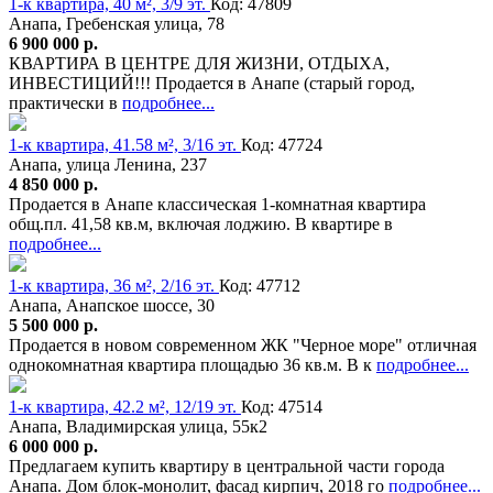
1-к квартира, 40 м², 3/9 эт.
Код: 47809
Анапа, Гребенская улица, 78
6 900 000 р.
КВАРТИРА В ЦЕНТРЕ ДЛЯ ЖИЗНИ, ОТДЫХА,
ИНВЕСТИЦИЙ!!! Продается в Анапе (старый город,
практически в
подробнее...
1-к квартира, 41.58 м², 3/16 эт.
Код: 47724
Анапа, улица Ленина, 237
4 850 000 р.
Продается в Анапе классическая 1-комнатная квартира
общ.пл. 41,58 кв.м, включая лоджию. В квартире в
подробнее...
1-к квартира, 36 м², 2/16 эт.
Код: 47712
Анапа, Анапское шоссе, 30
5 500 000 р.
Продается в новом современном ЖК "Черное море" отличная
однокомнатная квартира площадью 36 кв.м. В к
подробнее...
1-к квартира, 42.2 м², 12/19 эт.
Код: 47514
Анапа, Владимирская улица, 55к2
6 000 000 р.
Предлагаем купить квартиру в центральной части города
Анапа. Дом блок-монолит, фасад кирпич, 2018 го
подробнее...