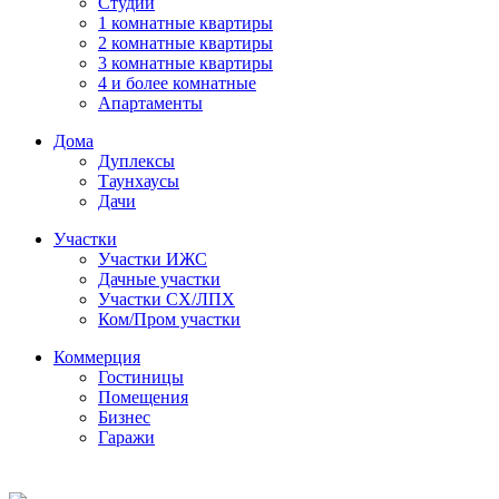
Студии
1 комнатные квартиры
2 комнатные квартиры
3 комнатные квартиры
4 и более комнатные
Апартаменты
Дома
Дуплексы
Таунхаусы
Дачи
Участки
Участки ИЖС
Дачные участки
Участки СХ/ЛПХ
Ком/Пром участки
Коммерция
Гостиницы
Помещения
Бизнес
Гаражи